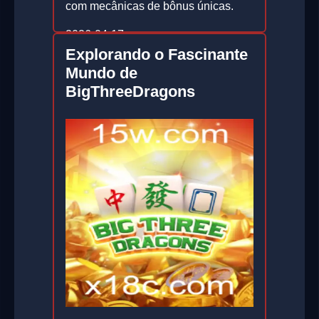
com mecânicas de bônus únicas.
2026-04-17
Explorando o Fascinante
Mundo de
BigThreeDragons