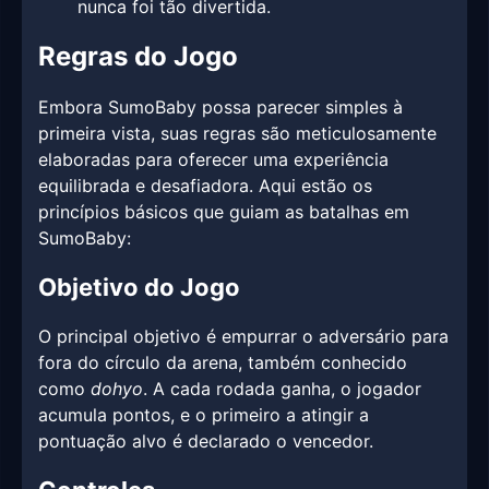
nunca foi tão divertida.
Regras do Jogo
Embora SumoBaby possa parecer simples à
primeira vista, suas regras são meticulosamente
elaboradas para oferecer uma experiência
equilibrada e desafiadora. Aqui estão os
princípios básicos que guiam as batalhas em
SumoBaby:
Objetivo do Jogo
O principal objetivo é empurrar o adversário para
fora do círculo da arena, também conhecido
como
dohyo
. A cada rodada ganha, o jogador
acumula pontos, e o primeiro a atingir a
pontuação alvo é declarado o vencedor.