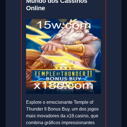
Mundo dos Cassinos
Online
Explore o emocionante Temple of
Thunder II Bonus Buy, um dos jogos
mais inovadores da x18.casino, que
combina gráficos impressionantes