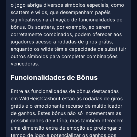
o jogo abriga diversos símbolos especiais, como
scatters e wilds, que desempenham papéis
significativos na ativação de funcionalidades de
bônus. Os scatters, por exemplo, ao serem
corretamente combinados, podem oferecer aos
jogadores acesso a rodadas de giros grátis,
enquanto os wilds têm a capacidade de substituir
outros símbolos para completar combinações
vencedoras.
Funcionalidades de Bônus
Entre as funcionalidades de bônus destacadas
em WildHeistCashout estão as rodadas de giros
grátis e o emocionante recurso de multiplicador
de ganhos. Estes bônus não só incrementam as
possibilidades de vitória, mas também oferecem
uma dimensão extra de emoção ao prolongar o
tempo de jogo e potencializar os ganhos dos