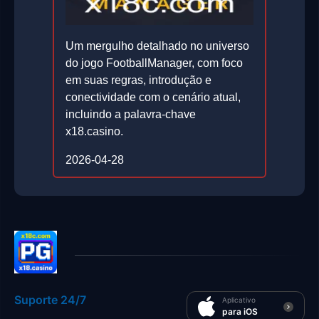
Um mergulho detalhado no universo
do jogo FootballManager, com foco
em suas regras, introdução e
conectividade com o cenário atual,
incluindo a palavra-chave
x18.casino.
2026-04-28
Suporte 24/7
Aplicativo
para iOS