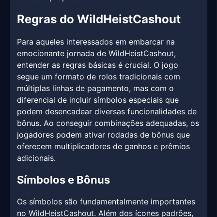
Regras do WildHeistCashout
Para aqueles interessados em embarcar na
emocionante jornada de WildHeistCashout,
entender as regras básicas é crucial. O jogo
segue um formato de rolos tradicionais com
múltiplas linhas de pagamento, mas com o
diferencial de incluir símbolos especiais que
podem desencadear diversas funcionalidades de
bônus. Ao conseguir combinações adequadas, os
jogadores podem ativar rodadas de bônus que
oferecem multiplicadores de ganhos e prêmios
adicionais.
Símbolos e Bônus
Os símbolos são fundamentalmente importantes
no WildHeistCashout. Além dos ícones padrões,