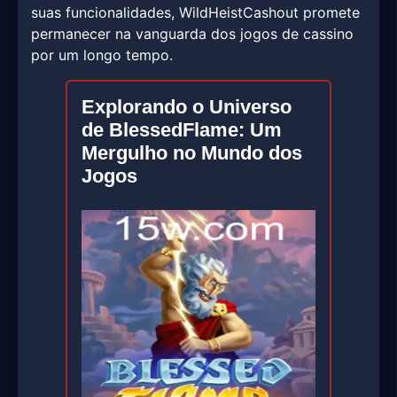
suas funcionalidades, WildHeistCashout promete
permanecer na vanguarda dos jogos de cassino
por um longo tempo.
Explorando o Universo
de BlessedFlame: Um
Mergulho no Mundo dos
Jogos