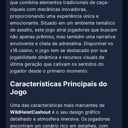
que combina elementos tradicionais de caça-
níqueis com mecânicas inovadoras,
proporcionando uma experiência única e
emocionante. Situado em um ambiente temático
de assalto, este jogo atrai jogadores que buscam
não apenas prêmios, mas também uma narrativa
envolvente e cheia de adrenalina. Disponível no
x18.casino, o jogo tem se destacado por sua
jogabilidade dinâmica e recursos visuais de
última geração que cativam os sentidos do
jogador desde o primeiro momento.
Características Principais do
Jogo
Uma das características mais marcantes de
WildHeistCashout
é o seu design gráfico
detalhado e atmosfera imersiva. Os jogadores
encontram um cenário rico em detalhes, com