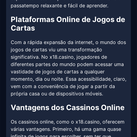
passatempo relaxante e fácil de aprender.
Plataformas Online de Jogos de
Cartas
Com a rápida expansão da internet, o mundo dos
jogos de cartas viu uma transformação
significativa. No
x18.casino
, jogadores de
diferentes partes do mundo podem acessar uma
vastidade de jogos de cartas a qualquer
momento, dia ou noite. Essa acessibilidade, claro,
vem com a conveniência de jogar a partir da
própria casa ou de dispositivos móveis.
Vantagens dos Cassinos Online
Os cassinos online, como o
x18.casino
, oferecem
várias vantagens. Primeiro, há uma gama quase
infinita de jogos para escolher, sem ter que