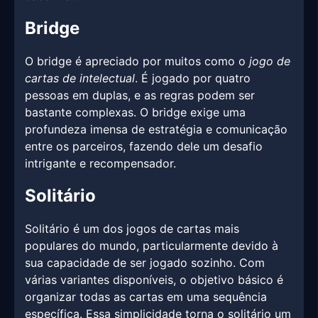
Bridge
O bridge é apreciado por muitos como o
jogo de
cartas de intelectual
. É jogado por quatro
pessoas em duplas, e as regras podem ser
bastante complexas. O bridge exige uma
profundeza imensa de estratégia e comunicação
entre os parceiros, fazendo dele um desafio
intrigante e recompensador.
Solitário
Solitário é um dos jogos de cartas mais
populares do mundo, particularmente devido à
sua capacidade de ser jogado sozinho. Com
várias variantes disponíveis, o objetivo básico é
organizar todas as cartas em uma sequência
específica. Essa simplicidade torna o solitário um