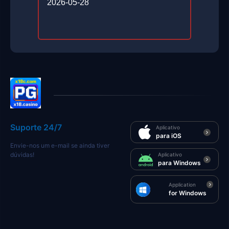
2026-05-28
Suporte 24/7
Aplicativo
para iOS
Envie-nos um e-mail se ainda tiver
dúvidas!
Aplicativo
para Windows
Application
for Windows