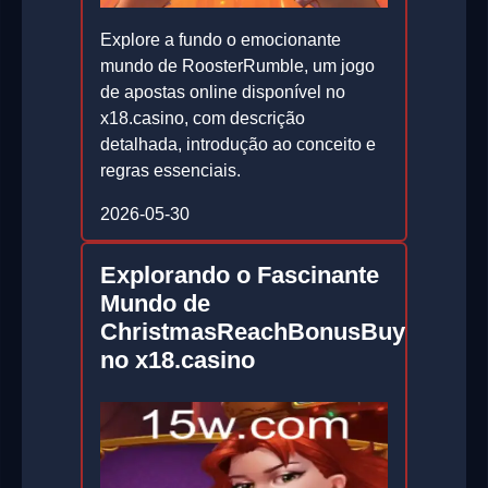
Explore a fundo o emocionante
mundo de RoosterRumble, um jogo
de apostas online disponível no
x18.casino, com descrição
detalhada, introdução ao conceito e
regras essenciais.
2026-05-30
Explorando o Fascinante
Mundo de
ChristmasReachBonusBuy
no x18.casino