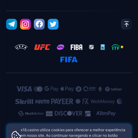
x18.casino utiliza cookies para oferecer a melhor experiência
em nosso site. Ao continuar navegando e clicar no botão