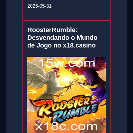
2026-05-31
RoosterRumble:
Desvendando o Mundo
de Jogo no x18.casino