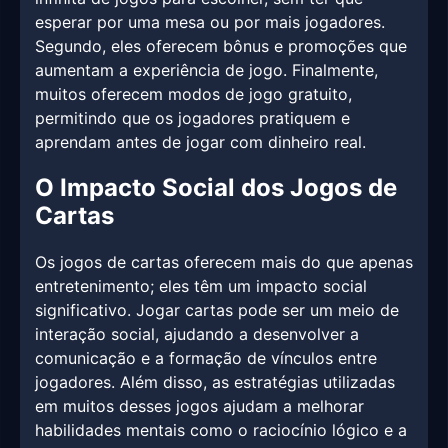
esperar por uma mesa ou por mais jogadores.
Segundo, eles oferecem bônus e promoções que
aumentam a experiência de jogo. Finalmente,
muitos oferecem modos de jogo gratuito,
permitindo que os jogadores pratiquem e
aprendam antes de jogar com dinheiro real.
O Impacto Social dos Jogos de
Cartas
Os jogos de cartas oferecem mais do que apenas
entretenimento; eles têm um impacto social
significativo. Jogar cartas pode ser um meio de
interação social, ajudando a desenvolver a
comunicação e a formação de vínculos entre
jogadores. Além disso, as estratégias utilizadas
em muitos desses jogos ajudam a melhorar
habilidades mentais como o raciocínio lógico e a