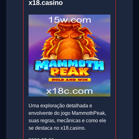
x18.casino
Uma exploração detalhada e
envolvente do jogo MammothPeak,
suas regras, mecânicas e como ele
se destaca no x18.casino.