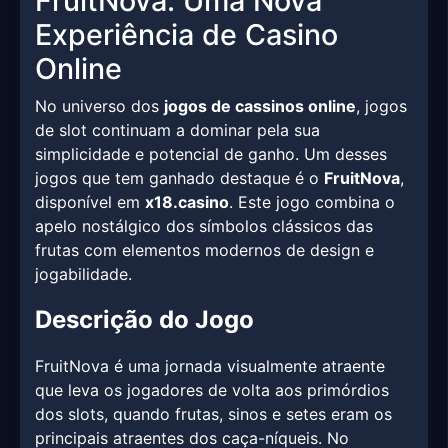
FruitNova: Uma Nova
Experiência de Casino
Online
No universo dos
jogos de cassinos online
, jogos
de slot continuam a dominar pela sua
simplicidade e potencial de ganho. Um desses
jogos que tem ganhado destaque é o
FruitNova
,
disponível em
x18.casino
. Este jogo combina o
apelo nostálgico dos símbolos clássicos das
frutas com elementos modernos de design e
jogabilidade.
Descrição do Jogo
FruitNova é uma jornada visualmente atraente
que leva os jogadores de volta aos primórdios
dos slots, quando frutas, sinos e setes eram os
principais atraentes dos caça-níqueis. No