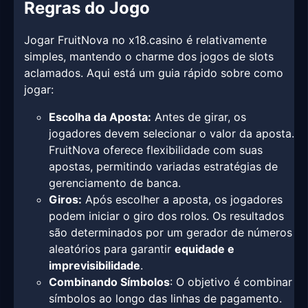
Regras do Jogo
Jogar FruitNova no x18.casino é relativamente
simples, mantendo o charme dos jogos de slots
aclamados. Aqui está um guia rápido sobre como
jogar:
Escolha da Aposta:
Antes de girar, os
jogadores devem selecionar o valor da aposta.
FruitNova oferece flexibilidade com suas
apostas, permitindo variadas estratégias de
gerenciamento de banca.
Giros:
Após escolher a aposta, os jogadores
podem iniciar o giro dos rolos. Os resultados
são determinados por um gerador de números
aleatórios para garantir
equidade e
imprevisibilidade
.
Combinando Símbolos
: O objetivo é combinar
símbolos ao longo das linhas de pagamento.