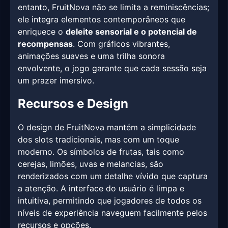
entanto, FruitNova não se limita a reminiscências;
ele integra elementos contemporâneos que
enriquece o
deleite sensorial e o potencial de
recompensas
. Com gráficos vibrantes,
animações suaves e uma trilha sonora
envolvente, o jogo garante que cada sessão seja
um prazer imersivo.
Recursos e Design
O design de FruitNova mantém a simplicidade
dos slots tradicionais, mas com um toque
moderno. Os símbolos de frutas, tais como
cerejas, limões, uvas e melancias, são
renderizados com um detalhe vívido que captura
a atenção. A interface do usuário é limpa e
intuitiva, permitindo que jogadores de todos os
níveis de experiência naveguem facilmente pelos
recursos e opções.