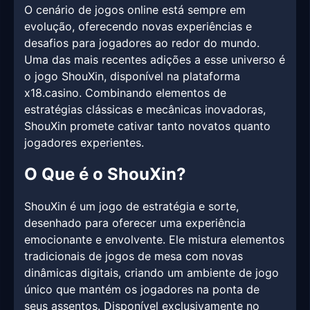
O cenário de jogos online está sempre em
evolução, oferecendo novas experiências e
desafios para jogadores ao redor do mundo.
Uma das mais recentes adições a esse universo é
o jogo ShouXin, disponível na plataforma
x18.casino. Combinando elementos de
estratégias clássicas e mecânicas inovadoras,
ShouXin promete cativar tanto novatos quanto
jogadores experientes.
O Que é o ShouXin?
ShouXin é um jogo de estratégia e sorte,
desenhado para oferecer uma experiência
emocionante e envolvente. Ele mistura elementos
tradicionais de jogos de mesa com novas
dinâmicas digitais, criando um ambiente de jogo
único que mantém os jogadores na ponta de
seus assentos. Disponível exclusivamente no