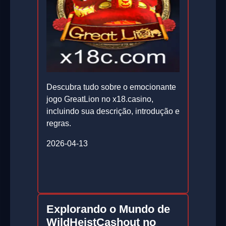
Descubra tudo sobre o emocionante
jogo GreatLion no x18.casino,
incluindo sua descrição, introdução e
regras.
2026-04-13
Explorando o Mundo de
WildHeistCashout no