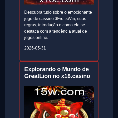
Descubra tudo sobre o emocionante
jogo de cassino 3FruitsWin, suas
regras, introdução e como ele se
destaca com a tendência atual de
jogos online.
2026-05-31
Explorando o Mundo de
GreatLion no x18.casino