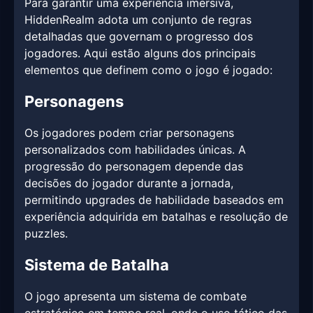
Para garantir uma experiência imersiva,
HiddenRealm adota um conjunto de regras
detalhadas que governam o progresso dos
jogadores. Aqui estão alguns dos principais
elementos que definem como o jogo é jogado:
Personagens
Os jogadores podem criar personagens
personalizados com habilidades únicas. A
progressão do personagem depende das
decisões do jogador durante a jornada,
permitindo upgrades de habilidade baseados em
experiência adquirida em batalhas e resolução de
puzzles.
Sistema de Batalha
O jogo apresenta um sistema de combate