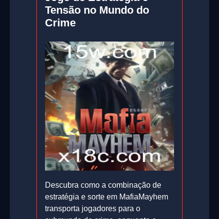
Tensão no Mundo do
Crime
Descubra como a combinação de
estratégia e sorte em MafiaMayhem
transporta jogadores para o