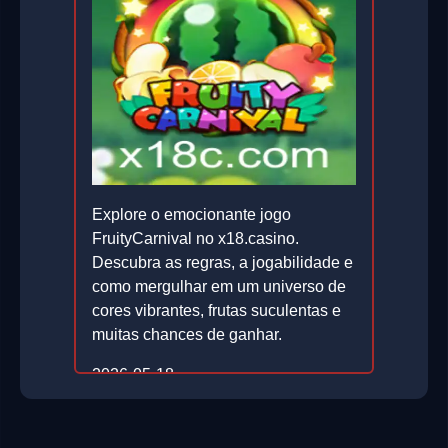
Explore o emocionante jogo
FruityCarnival no x18.casino.
Descubra as regras, a jogabilidade e
como mergulhar em um universo de
cores vibrantes, frutas suculentas e
muitas chances de ganhar.
2026-05-18