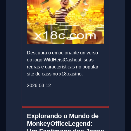
Descubra o emocionante universo
do jogo WildHeistCashout, suas
regras e características no popular
site de cassino x18.casino.
2026-03-12
Explorando o Mundo de
MonkeyOfficeLegend: