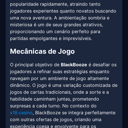
popularidade rapidamente, atraindo tanto
jogadores experientes quanto novatos buscando
uma nova aventura. A ambientação sombria e
misteriosa é um de seus grandes atrativos,
proporcionando um cenário perfeito para
partidas empolgantes e imprevisíveis.
Mecânicas de Jogo
O principal objetivo de
BlackBooze
é desafiar os
jogadores a refinar suas estratégias enquanto
navegam por um ambiente de jogo altamente
dinâmico. O jogo é uma variação customizada de
jogos de cartas tradicionais, onde a sorte e a
habilidade caminham juntas, prometendo
surpresas a cada turno. No contexto do
x18.casino
, BlackBooze se integra perfeitamente
com outras ofertas de jogos, criando uma
experiência coesa e envolvente para os