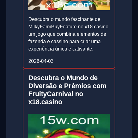
Descubra o mundo fascinante de
MilkyFarmBuyFeature no x18.casino,
um jogo que combina elementos de
fazenda e cassino para criar uma
experiência única e cativante.
2026-04-03
Descubra o Mundo de
Diversão e Prêmios com
FruityCarnival no
x18.casino