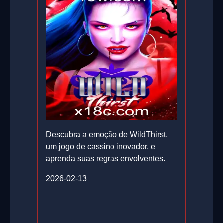
Descubra a emoção de WildThirst,
um jogo de cassino inovador, e
aprenda suas regras envolventes.
2026-02-13