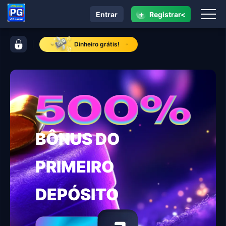
+
Entrar
Registrar<
navegação x18.casino
barra de controle x18.casino
Dinheiro grátis!
BÔNUS DO
PRIMEIRO
DEPÓSITO